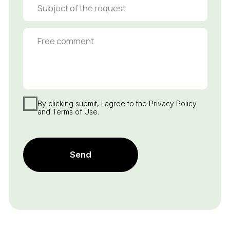
Contact us
87172 725-769
To call:
To write:
info@komekbiday.kz
How to find us
010 000, РК, г. Астана, пр. Сарыарка, д.4, отель