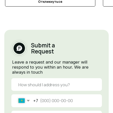
Submit a
Откликнуться
Request
Leave a request and our manager will
respond to you within an hour. We are
always in touch
+7
By clicking submit, I agree to the Privacy Policy
and Terms of Use.
Send